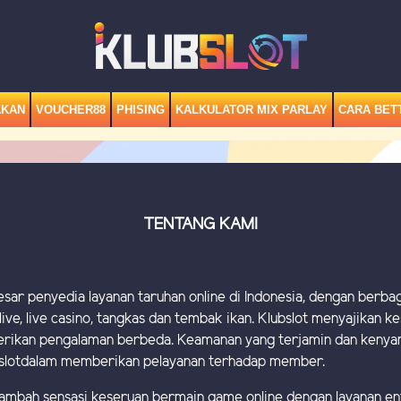
AKAN
VOUCHER88
PHISING
KALKULATOR MIX PARLAY
CARA BET
TENTANG KAMI
sar penyedia layanan taruhan online di Indonesia, dengan berbag
nlive, live casino, tangkas dan tembak ikan. Klubslot menyajikan
rikan pengalaman berbeda. Keamanan yang terjamin dan kenya
bslotdalam memberikan pelayanan terhadap member.
nambah sensasi keseruan bermain game online dengan layanan ent