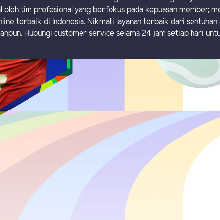
 oleh tim profesional yang berfokus pada kepuasan member, men
line terbaik di Indonesia. Nikmati layanan terbaik dari sentuhan 
anpun. Hubungi customer service selama 24 jam setiap hari un