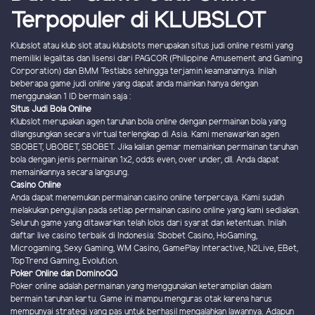
Terpopuler di KLUBSLOT
Klubslot atau klub slot atau klubslots merupakan situs judi online resmi yang
memiliki legalitas dan lisensi dari PAGCOR (Philippine Amusement and Gaming
Corporation) dan BMM Testlabs sehingga terjamin keamanannya. Inilah
beberapa game judi online yang dapat anda mainkan hanya dengan
menggunakan 1 ID bermain saja :
Situs Judi Bola Online
Klubslot merupakan agen taruhan bola online dengan permainan bola yang
dilangsungkan secara virtual terlengkap di Asia. Kami menawarkan agen
SBOBET, UBOBET, SBOBET. Jika kalian gemar memainkan permainan taruhan
bola dengan jenis permainan 1x2, odds even, over under, dll. Anda dapat
memainkannya secara langsung.
Casino Online
Anda dapat menemukan permainan casino online terpercaya. Kami sudah
melakukan pengujian pada setiap permainan casino online yang kami sediakan.
Seluruh game yang ditawarkan telah lolos dari syarat dan ketentuan. Inilah
daftar live casino terbaik di Indonesia: Sbobet Casino, HoGaming,
Microgaming, Sexy Gaming, WM Casino, GamePlay Interactive, N2Live, EBet,
TopTrend Gaming, Evolution.
Poker Online dan DominoQQ
Poker online adalah permainan yang menggunakan keterampilan dalam
bermain taruhan kartu. Game ini mampu menguras otak karena harus
mempunyai strategi yang pas untuk berhasil mengalahkan lawannya. Adapun